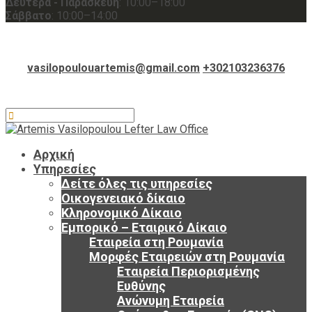
Δευτέρα - Παρασκευή
: 10:00–18:00
Σάββατο
: 10:00–14:00
vasilopoulouartemis@gmail.com
+302103236376
Αρχική
Υπηρεσίες
Δείτε όλες τις υπηρεσίες
Οικογενειακό δίκαιο
Κληρονομικό Δίκαιο
Εμπορικό – Εταιρικό Δίκαιο
Εταιρεία στη Ρουμανία
Μορφές Εταιρειών στη Ρουμανία
Εταιρεία Περιορισμένης
Ευθύνης
Ανώνυμη Εταιρεία