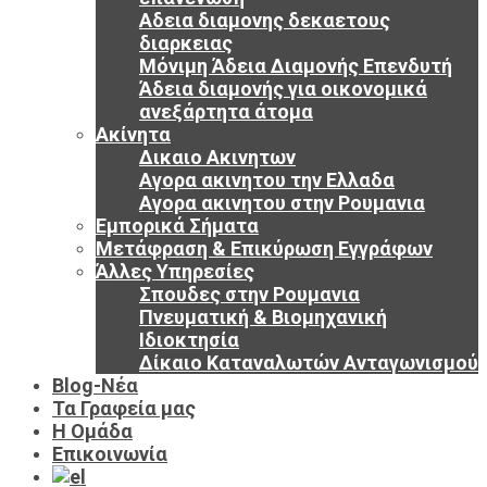
Αδεια διαμονης δεκαετους
διαρκειας
Μόνιμη Άδεια Διαμονής Επενδυτή
Άδεια διαμονής για οικονομικά
ανεξάρτητα άτομα
Ακίνητα
Δικαιο Ακινητων
Αγορα ακινητου την Ελλαδα
Αγορα ακινητου στην Ρουμανια
Εμπορικά Σήματα
Μετάφραση & Επικύρωση Εγγράφων
Άλλες Υπηρεσίες
Σπουδες στην Ρουμανια
Πνευματική & Βιομηχανική
Ιδιοκτησία
Δίκαιο Καταναλωτών Ανταγωνισμού
Blog-Νέα
Τα Γραφεία μας
Η Ομάδα
Επικοινωνία