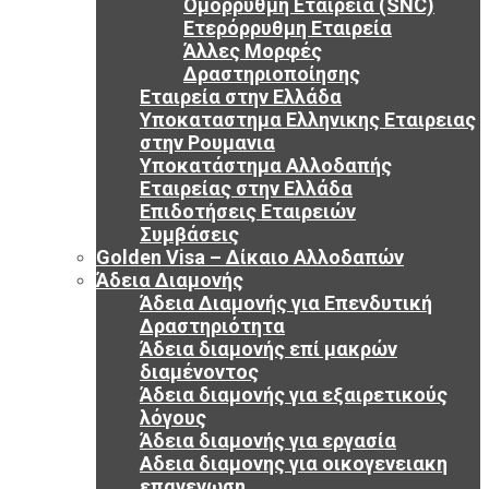
Ομόρρυθμη Εταιρεία (SNC)
Ετερόρρυθμη Εταιρεία
Άλλες Μορφές
Δραστηριοποίησης
Εταιρεία στην Ελλάδα
Υποκαταστημα Ελληνικης Εταιρειας
στην Ρουμανια
Υποκατάστημα Αλλοδαπής
Εταιρείας στην Ελλάδα
Επιδοτήσεις Εταιρειών
Συμβάσεις
Golden Visa – Δίκαιο Αλλοδαπών
Άδεια Διαμονής
Άδεια Διαμονής για Επενδυτική
Δραστηριότητα
Άδεια διαμονής επί μακρών
διαμένοντος
Άδεια διαμονής για εξαιρετικούς
λόγους
Άδεια διαμονής για εργασία
Αδεια διαμονης για οικογενειακη
επανενωση