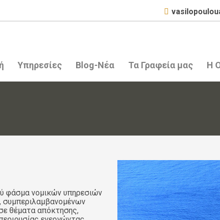
vasilopoulo
ή
Υπηρεσίες
Blog-Νέα
Τα Γραφεία μας
Η 
ρύ φάσμα νομικών υπηρεσιών
ν, συμπεριλαμβανομένων
 σε θέματα απόκτησης,
 περιουσίας ενεργώντας