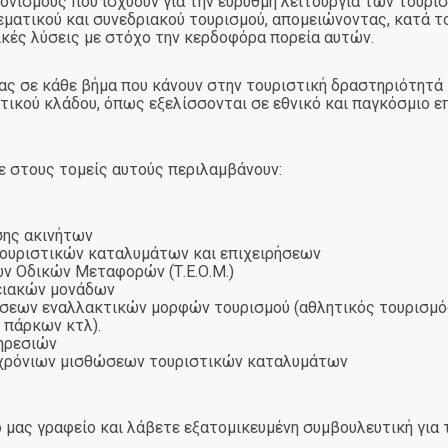
νονισμούς που ισχύουν για την εύρυθμη λειτουργία των τουρι
ατικού και συνεδριακού τουρισμού, απομειώνοντας, κατά το
κές λύσεις με στόχο την κερδοφόρα πορεία αυτών.
ας σε κάθε βήμα που κάνουν στην τουριστική δραστηριότητά 
ικού κλάδου, όπως εξελίσσονται σε εθνικό και παγκόσμιο ε
ε στους τομείς αυτούς περιλαμβάνουν:
σης ακινήτων
τουριστικών καταλυμάτων και επιχειρήσεων
ν Οδικών Μεταφορών (Τ.Ε.Ο.Μ.)
ειακών μονάδων
ήσεων εναλλακτικών μορφών τουρισμού (αθλητικός τουρισμό
 πάρκων κτλ).
ηρεσιών
υχρόνιων μισθώσεων τουριστικών καταλυμάτων
 μας γραφείο και λάβετε εξατομικευμένη συμβουλευτική για 