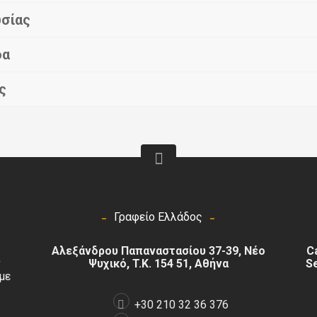
υσίας
δα
ς
Γραφείο Ελλάδος
Αλεξάνδρου Παπαναστασίου 37-39, Νέο
Ca
ν
Ψυχικό, T.K. 154 51, Αθήνα
Se
με
+30 210 32 36 376