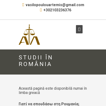
vasilopoulouartemis@gmail.com
+302103236376
STUDII ÎN
ROMÂNIA
Această pagină este disponibilă numai în
limba greacă
Γιατί να σπουδάσω στη Ρουμανία;