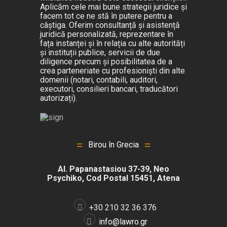
Aplicăm cele mai bune strategii juridice și
facem tot ce ne stă în putere pentru a
câștiga. Oferim consultanță și asistență
juridică personalizată, reprezentare în
fața instanței și în relația cu alte autorități
și instituții publice, servicii de due
diligence precum și posibilitatea de a
crea parteneriate cu profesioniști din alte
domenii (notari, contabili, auditori,
executori, consilieri bancari, traducători
autorizați).
Birou în Grecia
Al. Papanastasiou 37-39, Neo
Psychiko, Cod Postal 15451, Atena
+30 210 32 36 376
info@lawro.gr