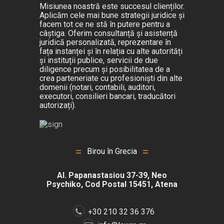
Misiunea noastră este succesul clienților.
Aplicăm cele mai bune strategii juridice și
facem tot ce ne stă în putere pentru a
câștiga. Oferim consultanță și asistență
juridică personalizată, reprezentare în
fața instanței și în relația cu alte autorități
și instituții publice, servicii de due
diligence precum și posibilitatea de a
crea parteneriate cu profesioniști din alte
domenii (notari, contabili, auditori,
executori, consilieri bancari, traducători
autorizați).
Birou în Grecia
Al. Papanastasiou 37-39, Neo
Psychiko, Cod Postal 15451, Atena
+30 210 32 36 376