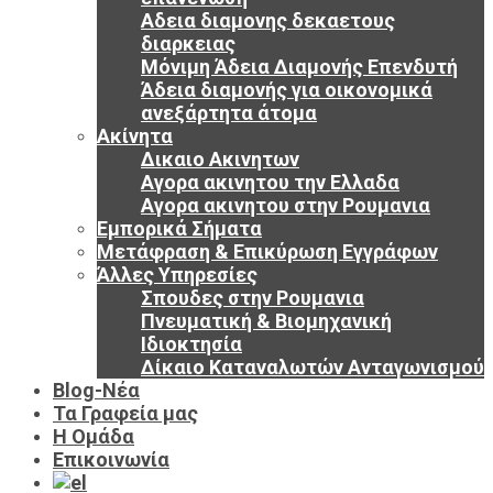
Αδεια διαμονης δεκαετους
διαρκειας
Μόνιμη Άδεια Διαμονής Επενδυτή
Άδεια διαμονής για οικονομικά
ανεξάρτητα άτομα
Ακίνητα
Δικαιο Ακινητων
Αγορα ακινητου την Ελλαδα
Αγορα ακινητου στην Ρουμανια
Εμπορικά Σήματα
Μετάφραση & Επικύρωση Εγγράφων
Άλλες Υπηρεσίες
Σπουδες στην Ρουμανια
Πνευματική & Βιομηχανική
Ιδιοκτησία
Δίκαιο Καταναλωτών Ανταγωνισμού
Blog-Νέα
Τα Γραφεία μας
Η Ομάδα
Επικοινωνία