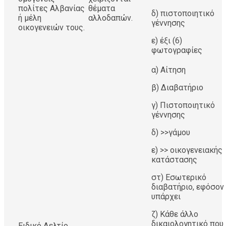
πολίτες Αλβανίας
θέματα
δ) πιστοποιητικό
ή μέλη
αλλοδαπών.
γέννησης
οικογενειών τους.
ε) έξι (6)
φωτογραφίες
α) Αίτηση
β) Διαβατήριο
γ) Πιστοποιητικό
γέννησης
δ) >>γάμου
ε) >> οικογενειακής
κατάστασης
στ) Εσωτερικό
διαβατήριο, εφόσον
υπάρχει
ζ) Κάθε άλλο
δικαιολογητικό που
Ειδικό Δελτίο