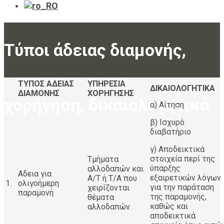
Τύποι άδειας διαμονής,
ΤΥΠΟΣ ΑΔΕΙΑΣ
ΥΠΗΡΕΣΙΑ
ΔΙΚΑΙΟΛΟΓΗΤΙΚΑ
ΔΙΑΜΟΝΗΣ
ΧΟΡΗΓΗΣΗΣ
χορήγηση, δικαιολογητικά
α) Αίτηση
β) Ισχυρό
διαβατήριο
γ) Αποδεικτικά
στοιχεία περί της
Τμήματα
ύπαρξης
αλλοδαπών και
Αδεια για
εξαιρετικών λόγων
Α/Τ ή Τ/Α που
1.
ολιγοήμερη
για την παράταση
χειρίζονται
παραμονή
της παραμονής,
θέματα
καθώς και
αλλοδαπών.
αποδεικτικά