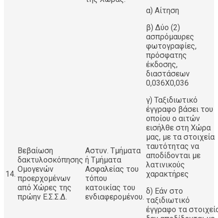
α) Αίτηση
β) Δύο (2)
ασπρόμαυρες
φωτογραφίες,
πρόσφατης
έκδοσης,
διαστάσεων
0,036Χ0,036
γ) Ταξιδιωτικό
έγγραφο βάσει του
οποίου ο αιτών
εισήλθε στη Χώρα
μας, με τα στοιχεία
ταυτότητας να
Βεβαίωση
Αστυν. Τμήματα
αποδίδονται με
δακτυλοσκόπησης
ή Τμήματα
λατινικούς
Ομογενών
Ασφαλείας του
14.
χαρακτήρες
προερχομένων
τόπου
από Χώρες της
κατοικίας του
δ) Εάν στο
πρώην Ε.Σ.Σ.Δ.
ενδιαφερομένου.
ταξιδιωτικό
έγγραφο τα στοιχεί