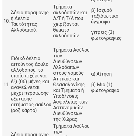
Τμήματα
β) Ισχυρό
Άδεια παραμονής
αλλοδαπών και
ταξιδιωτικό
ή Δελτίο
Α/Τ ή Τ/Α που
10.
έγγραφο
Ταυτότητας
χειρίζονται
Αλλοδαπού.
θέματα
γ)τρεις (3)
αλλοδαπών
φωτογραφίες
Τμήματα Ασύλου
των
Ειδικό δελτίο
Διευθύνσεων
αιτούντος άσυλο
Αλλοδαπών
αλλοδαπού, το
στους νομούς
α) Αίτηση
οποίο ισχύει για
Αττικής και
έξι (06) μήνες και
11.
Θεσσαλονίκης
β) Μία (1)
ανανεώνεται
και Τμήματα ή
φωτογραφία
μέχρι περαίωσης
Υποδ/νσεις
εξέτασης
Ασφαλείας των
αιτήματος ασύλου
Αστυνομικών
(ροζ κάρτα).
Διευθύνσεων
της Χώρας.
Τμήματα Ασύλου
των
Άδεια παραμονής