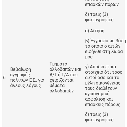
επαρκών πόρων
δ) τρεις (3)
φωτογραφίες
α) Αίτηση
β) Έγγραφο με βάση
το οποίο ο αιτών
εισήλθε στη Χώρα
μας
Τμήματα
γ) Αποδεικτικά
Βεβαίωση
αλλοδαπών και
στοιχεία ότι τόσο
εγγραφής
Α/Τ ή Τ/Α που
6.
αυτοί όσο και τα
πολιτών Ε.Ε., για
χειρίζονται
μέλη οικογένειας
άλλους λόγους
θέματα
τους διαθέτουν
αλλοδαπών.
υγειονομική
ασφάλιση και
επαρκείς πόρους
δ) τρεις (3)
φωτογραφίες