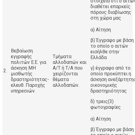
στοιχεία ότι ο αιτώ
διαθέτει επαρκείς
πόρους διαβίωσης
στη χώρα μας
α) Αίτηση
β) Έγγραφο με βάση
το οποίο ο αιτών
Βεβαίωση
εισήλθε στην
εγγραφής
Τμήματα
Ελλάδα
πολιτών Ε.Ε. για
αλλοδαπών και
άσκηση ΜΗ
Α/Τ ή Τ/Α που
γ) έγγραφο από το
2.
μισθωτής
χειρίζονται
οποίο προκύπτει η
δραστηριότητας-
θέματα
άσκηση ανεξάρτητη
ελευθ. Παροχής
αλλοδαπών.
οικονομικής
υπηρεσιών.
δραστηριότητας
δ) τρεις(3)
φωτογραφίες
α) Αίτηση
β) Έγγραφο με βάση