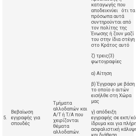
καταγωγής που
αποδεικνύει ότι τα
πρόσωπα αυτά
συντηρούνται από
τον πολίτης της
Ένωσης ή ζουν μαζί
του στην ίδια στέγη
στο Κράτος αυτό
ζ) τρεις(3)
φωτογραφίες
α) Αίτηση
β) Έγγραφο με βάση
το οποίο ο αιτών
εισήλθε στη Χώρα
μας
Τμήματα
αλλοδαπών και
Βεβαίωση
γ) απόδειξη
Α/Τ ή Τ/Α που
5.
εγγραφής για
εγγραφής σε εκπ/κό
χειρίζονται
σπουδές
ίδρυμα και για πλήρ
θέματα
ασφαλιστική κάλυψ
αλλοδαπών.
και διάθεση