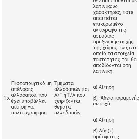
δεν αποδίδονται με
λατινικούς
χαρακτήρες, τότε
απαιτείται
επικυρωμένο
αντίγραφο της
αρμόδιας
προξενικής αρχής
της χώρας του, στο
οποίο τα στοιχεία
ταυτότητός του θα
αποδίδονται στη
λατινική.
Πιστοποιητικό μη
Τμήματα
α) Αίτηση
απέλασης
αλλοδαπών και
αλλοδαπού, που
Α/Τ ή Τ/Α που
15.
β) `Αδεια παραμονή
έχει υποβάλλει
χειρίζονται
σε ισχύ
αίτηση για
θέματα
πολιτογράφηση.
αλλοδαπών
α) Αίτηση
β) Δύο(2)
πρόσφατες