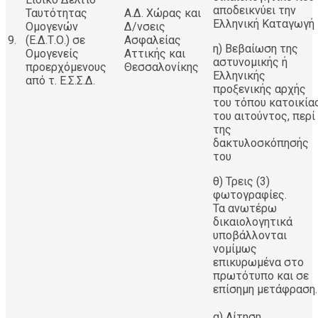
αποδεικνύει την
Ταυτότητας
Α.Δ. Χώρας και
Ελληνική Καταγωγή
Ομογενών
Δ/νσεις
9.
(Ε.Δ.Τ.Ο.) σε
Ασφαλείας
η) Βεβαίωση της
Ομογενείς
Αττικής και
αστυνομικής ή
προερχόμενους
Θεσσαλονίκης
Ελληνικής
από τ. Ε.Σ.Σ.Δ.
προξενικής αρχής
του τόπου κατοικία
του αιτούντος, περί
της
δακτυλοσκόπησής
του
θ) Τρεις (3)
φωτογραφίες
Τα ανωτέρω
δικαιολογητικά
υποβάλλονται
νομίμως
επικυρωμένα στο
πρωτότυπο και σε
επίσημη μετάφραση.
α) Αίτηση