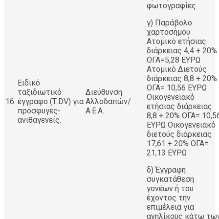
φωτογραφίες
γ) Παράβολο
χαρτοσήμου
Ατομικό ετήσιας
διάρκειας 4,4 + 20%
ΟΓΑ=5,28 ΕΥΡΩ
Ατομικό Διετούς
διάρκειας 8,8 + 20%
Ειδικό
ΟΓΑ= 10,56 ΕΥΡΩ
ταξιδιωτικό
Διεύθυνση
Οικογενειακό
16.
έγγραφο (Τ.DV) για
Αλλοδαπών/
ετήσιας διάρκειας
πρόσφυγες-
Α.Ε.Α.
8,8 + 20% ΟΓΑ= 10,5
ανιθαγενείς.
ΕΥΡΩ Οικογενειακό
διετούς διάρκειας
17,61 + 20% ΟΓΑ=
21,13 ΕΥΡΩ
δ) Έγγραφη
συγκατάθεση
γονέων ή του
έχοντος την
επιμέλεια για
ανηλίκους κάτω τω