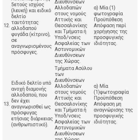
Διευθύνσεων
5ετούς ισχύος
Αλλοδαπών
α) Μία (1)
(λευκή) και ειδικό
στους νομούς
φωτογραφία
δελτίο
Αττικής και
Προϋπόθεση
ταυτότητας
12.
Θεσσαλονίκης
Απόφαση περί
αλλοδαπού
και Τμήματα ή
χορήγησης της
φυγάδα (κίτρινο),
Υποδ/νσεις
προσφυγικής
σε
Ασφαλείας των
ιδιότητας.
αναγνωρισμένους
Αστυνομικών
πρόσφυγες.
Διευθύνσεων
της Χώρας.
Τμήματα Ασύλου
των
Διευθύνσεων
Ειδικό δελτίο υπό
Αλλοδαπών
α) Μία
ανοχή διαμονής
στους νομούς
(1)φωτογραφία
αλλοδαπού, που
Αττικής και
Προϋπόθεση
δεν έχει
13.
Θεσσαλονίκης
Απόφαση μη
αναγνωρισθεί ως
και Τμήματα ή
αναγνώρισης της
πρόσφυγας
Υποδ/νσεις
προσφυγικής
ετήσιας διάρκειας
Ασφαλείας των
ιδιότητας.
(ανθρωπιστικό).
Αστυνομικών
Διευθύνσεων
της Χώρας.