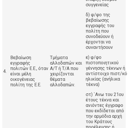
συγγενείας
δ) φ/φο της
βεβαίωσης
εγγραφής του
πολίτη που
συνοδεύουν ή
έρχονται να
συναντήσουν
ε) φ/φο
Βεβαίωση
Τμήματα
πιστοποιητικού
εγγραφής
αλλοδαπών και
γέννησης τέκνων ή
πολιτών Ε.Ε., όταν
Α/Τ ή Τ/Α που
4.
αντίστοιχο πιστ/κό
είναι μέλη
χειρίζονται
ηλικίας (ανήλικα
οικογένειας
θέματα
τέκνα)
πολίτη της Ε.Ε.
αλλοδαπών.
στ) `Ανω του 21ου
έτους τέκνα και
ανιόντες έγγραφο
που εκδίδεται από
την αρμόδια αρχή
του Κράτους
προέλευσης ή