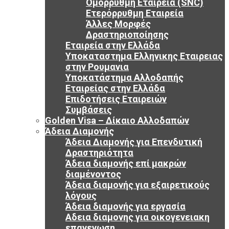
Ομόρρυθμη Εταιρεία (SNC)
Ετερόρρυθμη Εταιρεία
Άλλες Μορφές
Δραστηριοποίησης
Εταιρεία στην Ελλάδα
Υποκαταστημα Ελληνικης Εταιρειας
στην Ρουμανια
Υποκατάστημα Αλλοδαπής
Εταιρείας στην Ελλάδα
Επιδοτήσεις Εταιρειών
Συμβάσεις
Golden Visa – Δίκαιο Αλλοδαπών
Άδεια Διαμονής
Άδεια Διαμονής για Επενδυτική
Δραστηριότητα
Άδεια διαμονής επί μακρών
διαμένοντος
Άδεια διαμονής για εξαιρετικούς
λόγους
Άδεια διαμονής για εργασία
Αδεια διαμονης για οικογενειακη
επανενωση