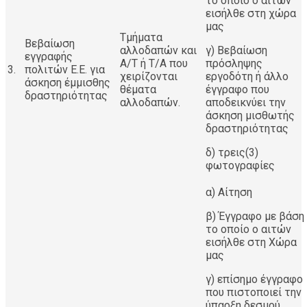
το οποίο ο αιτών
εισήλθε στη χώρα
μας
Τμήματα
Βεβαίωση
αλλοδαπών και
γ) Βεβαίωση
εγγραφής
Α/Τ ή Τ/Α που
πρόσληψης
3.
πολιτών Ε.Ε. για
χειρίζονται
εργοδότη ή άλλο
άσκηση έμμισθης
θέματα
έγγραφο που
δραστηριότητας
αλλοδαπών.
αποδεικνύει την
άσκηση μισθωτής
δραστηριότητας
δ) τρεις(3)
φωτογραφίες
α) Αίτηση
β) Έγγραφο με βάση
το οποίο ο αιτών
εισήλθε στη Χώρα
μας
γ) επίσημο έγγραφο
που πιστοποιεί την
ύπαρξη δεσμού