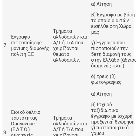
α) Αίτηση
β) Έγγραφο με βάση
το οποίο ο αιτών
εισήλθε στη Χώρα
Τμήματα
μας
Έγγραφο
αλλοδαπών και
πιστοποίησης
Α/Τ ή Τ/Α που
γ) Έγγραφα που
7.
μόνιμης διαμονής
χειρίζονται
πιστοποιούν την
πολίτη Ε.Ε.
θέματα
5ετή διαμονή τους
αλλοδαπών.
στην Ελλάδα (άδεια
διαμονής κ.λπ.).
δ) τρεις (3)
φωτογραφίες
α) Αίτηση
β) Ισχυρό
ταξιδιωτικό
Ειδικό δελτίο
έγγραφο με ισχυρή
ταυτότητας
Τμήματα
προξενική θεώρηση,
Ομογενούς
αλλοδαπών και
γ) πιστοποιητικό
(Ε.Δ.Τ.Ο.)
Α/Τ ή Τ/Α που
8.
γάμου
ομογενείς
χειρίζονται