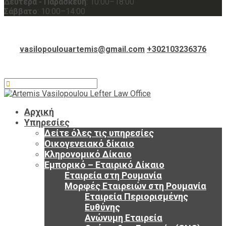
Δευτέρα - Παρασκευή
: 10:00–18:00
Σάββατο
: 10:00–14:00
vasilopoulouartemis@gmail.com
+302103236376
Αρχική
Υπηρεσίες
Δείτε όλες τις υπηρεσίες
Οικογενειακό δίκαιο
Κληρονομικό Δίκαιο
Εμπορικό – Εταιρικό Δίκαιο
Εταιρεία στη Ρουμανία
Μορφές Εταιρειών στη Ρουμανία
Εταιρεία Περιορισμένης
Ευθύνης
Ανώνυμη Εταιρεία